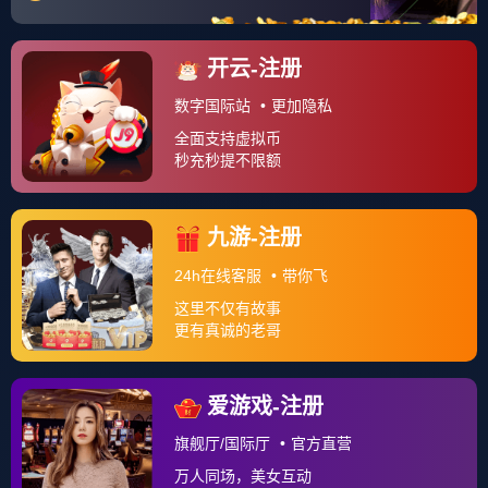
在世界杯历史上的第一次相遇，是亚洲力量与北欧坚韧的极
致碰撞，更是孙兴慜，那个从首尔贫民窟走出的男人，用一
场闪耀全场的表演，书写下的独属于他的传奇章节。
冰与火的序曲：一场没有退路的博弈
赛前,H组的形势像一把拉满的弓，阿根廷、克罗地亚、伊
朗、冰岛——死亡之组的每一个名字都带着獠牙，冰岛，这
支曾在2016年欧洲杯上震惊世界的维京战吼之师，带着他
们标志性的纪律性与身体对抗，准备用寒冰般的防守冻结伊
朗的进攻，而伊朗，波斯铁骑的血液里流淌着沙漠火焰般的
执拗，他们需要一场胜利来证明：亚洲足球的巅峰，不止于
日韩。
比赛的前60分钟,印证了所有人的预想，冰岛的防线像玄武