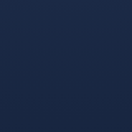
◎欢迎参与讨论，请在这里发表您的看法、交流您的观点。
米兰体育
ac米兰官网-从柏林到赫尔辛基，当德甲王座的最后悬念，撞
上芬兰冰湖上的足球奇迹
52分钟前
中国米兰体育-洛杉矶的倔强，新奥尔良的遗憾，当塔图姆在
关键战中把唯一刻进骨子里
5小时前
米兰真人-独舞于蓝月之下，当本泽马的神迹成为曼城火力洪