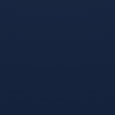
流中的孤岛
9小时前
ac米兰-（扩展思维）
13小时前
米兰体育官网-独行者的暗号，当马克西把比赛切成两半，老
鹰在攻防转换的裂缝中迷失
17小时前
浏览更多
热门
1
ac米兰下载-摩洛哥对阵瑞典，迪亚斯，大场面先生的绿茵传奇
当摩洛哥与瑞典在绿茵场上相遇,这不仅是两个国家足球风格的碰撞，更是一场属于“大场面先生”的舞台，而此刻，聚光灯正聚焦在一位名字响彻足坛的球员身上——迪亚斯，他并非瑞典人，也非摩洛哥人，但在这场虚构的经典对决中，他成为了那个决定比赛走向的关键...
2
ac米兰下载-当开拓者粉碎骑士的铠甲，布克如何用一场比赛完成从尖刀到统帅的蜕变