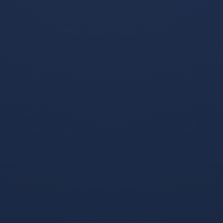
◎欢迎参与讨论，请在这里发表您的看法、交流您的观点。
米兰体育
ac米兰-（扩展思维）
25分钟前
米兰体育官网-独行者的暗号，当马克西把比赛切成两半，老
鹰在攻防转换的裂缝中迷失
4小时前