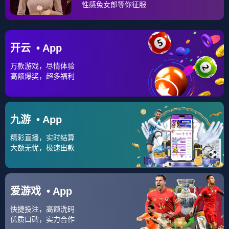
道诡异的弧线直挂死角，全场沸腾，有人惊叹他的技术,有
人感叹这位来自千叶县的球员如何将日本足球的细腻与欧洲
足球的对抗性融为一体。
更让人动容的是比赛结束后的一幕，当三笘薰带队取得胜利
的消息传到另一块场地时，伊拉克球员无动于衷——他们输
给巴西已是意料之中的结果，但在赛后混采区，一位伊拉克
记者用阿拉伯语低声说了一句话，翻译过来是：“那个日本
球员让我们想起了什么。”